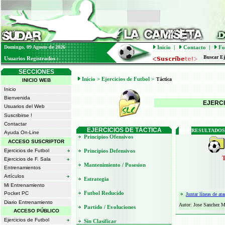
Domingo, 09 Agosto de 2026
Inicio
|
Contacto
|
Fo
Buscar Eje
Usuarios Registrados :
SECCIONES
Inicio
> Ejercicios de Futbol >
Táctica
INICIO WEB
Inicio
Bienvenida
EJERCI
Usuarios del Web
Suscribirse !
Contactar
EJERCICIOS DE TÁCTICA
RESULTADOS
Ayuda On-Line
Principios Ofensivos
ACCESO SUSCRIPTOR
Ejercicios de Futbol
Principios Defensivos
T
Ejercicios de F. Sala
Mantenimiento / Posesion
Entrenamientos
Artículos
Estrategia
Mi Entrenamiento
Futbol Reducido
Pocket PC
Juntar líneas de at
Diario Entrenamiento
Autor: Jose Sanchez M
Partido / Evoluciones
ACCESO PÚBLICO
Ejercicios de Futbol
Sin Clasificar