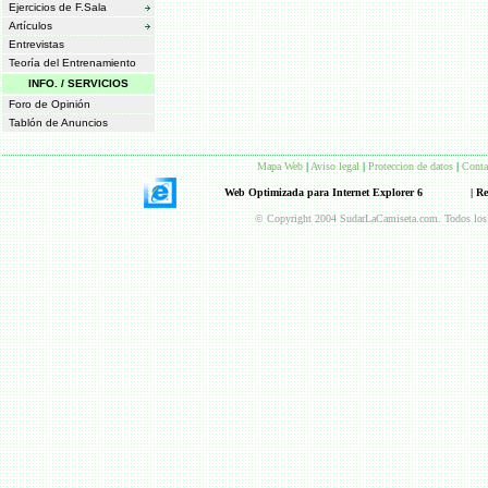
Ejercicios de F.Sala
Artículos
Entrevistas
Teoría del Entrenamiento
INFO. / SERVICIOS
Foro de Opinión
Tablón de Anuncios
Mapa Web
|
Aviso legal
|
Proteccion de datos
|
Conta
Web Optimizada para Internet Explorer 6
| R
© Copyright 2004 SudarLaCamiseta.com. Todos los d